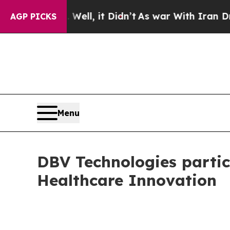
40%. Well, it Didn’t
As war With Iran Drove oil
AGP PICKS
Menu
DBV Technologies partic
Healthcare Innovation