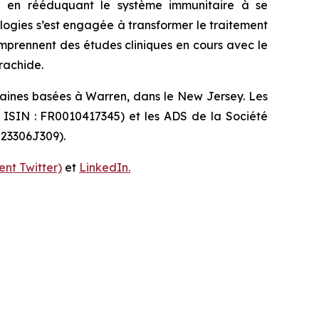
idu en rééduquant le système immunitaire à se
ologies s’est engagée à transformer le traitement
omprennent des études cliniques en cours avec le
rachide.
caines basées à Warren, dans le New Jersey. Les
e ISIN : FR0010417345) et les ADS de la Société
 23306J309).
nt Twitter)
et
LinkedIn.