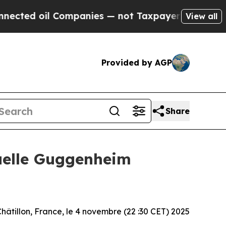
d oil Companies — not Taxpayers — the Chance to
View all
Provided by AGP
Share
nuelle Guggenheim
hâtillon, France, le 4 novembre (22 :30 CET) 2025