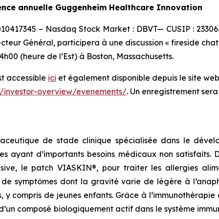
rence annuelle Guggenheim Healthcare Innovation
0010417345 – Nasdaq Stock Market : DBVT— CUSIP : 23306
ecteur Général, participera à une discussion « fireside ch
h00 (heure de l’Est) à Boston, Massachusetts.
st accessible
ici
et également disponible depuis le site web 
r/investor-overview/evenements/
. Un enregistrement sera
aceutique de stade clinique spécialisée dans le dévelo
es ayant d’importants besoins médicaux non satisfaits.
lusive, le patch VIASKIN®, pour traiter les allergies al
e symptômes dont la gravité varie de légère à l’anaphy
s, y compris de jeunes enfants. Grâce à l’immunothérapie
’un composé biologiquement actif dans le système immunit